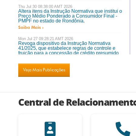
Thu Jul 30 08:38:00 AMT 2026
Altera itens da Instrução Normativa que institui o
Preço Médio Ponderado a Consumidor Final -
PMPF no estado de Rondônia.
Saiba Mais
Mon Jul 27 09:28:21 AMT 2026
Revoga dispositivo da Instrução Normativa
41/2025, que estabelece regras de controle e
fruição para a concessão de crédito presumido
no fornecimento de alimentação e bebidas em
bares e restaurantes.
Saiba Mais
Veja Mais Publicações
Thu Jul 23 18:56:48 AMT 2026
Institui a Pauta Fiscal de mercadorias e
produtos e dá outras providências.
Saiba Mais
Central de Relacionament
Fri Jul 10 11:22:11 AMT 2026
Acresce dispositivo à Lei Complementar nº 855,
de 23 de dezembro de 2015, para disciplinar o
percentual incidente sobre multas arrecadadas
no âmbito da transação tributária destinada ao
Fundo de Desenvolvimento e Aperfeiçoamento