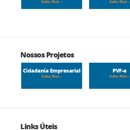
Saiba Mais
Saiba Mais
Nossos Projetos
VAF
Cidadania Empresarial
PVF-e
Saiba Mais
Saiba Mais
Links Úteis