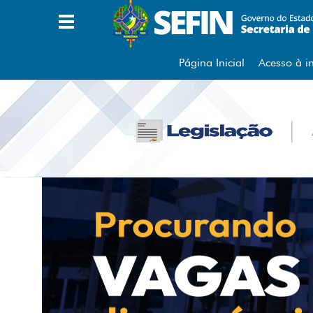
A
A Secretaria
B
Página Inicial
Acesso à i
Base de Cálculo (Café/Metal)
C
Carta de Anuência à PGE
Cartão Cidade
Certidão Negativa
Cidadania Empresarial
Consulta Internamento Notas
Consulta Pagamento DARE
Consultar Ordem de Serviço
Contatos
D
DARE Avulso
DEC DIRF