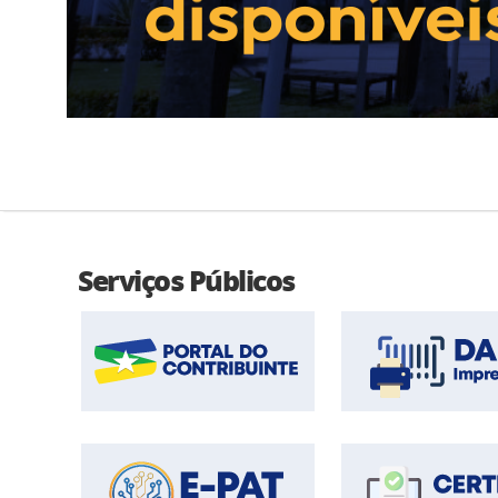
Denúncia Eletrônica
DFe Download
E
E-pat
Estrutura Básica
F
Fundo de Participação dos Municípos
G
Serviços Públicos